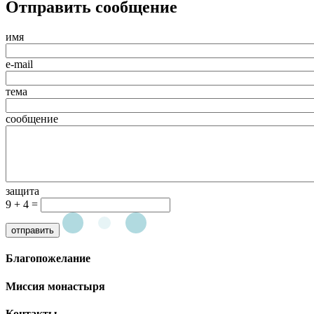
Отправить сообщение
имя
e-mail
тема
сообщение
защита
9 + 4 =
отправить
Благопожелание
Миссия монастыря
Контакты